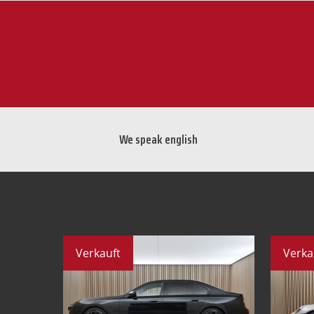
We speak english
Verkauft
Verka