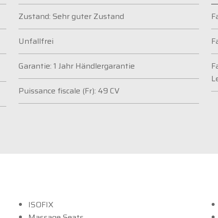
Zustand: Sehr guter Zustand
F
Unfallfrei
F
Garantie: 1 Jahr Händlergarantie
F
L
Puissance fiscale (Fr): 49 CV
ISOFIX
Massage Seats