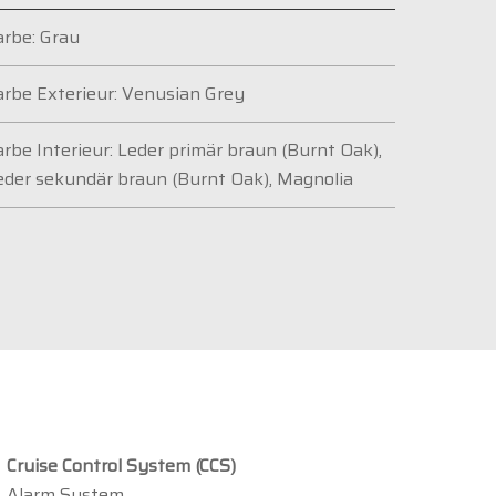
arbe: Grau
arbe Exterieur: Venusian Grey
arbe Interieur: Leder primär braun (Burnt Oak),
eder sekundär braun (Burnt Oak), Magnolia
Cruise Control System (CCS)
Alarm System