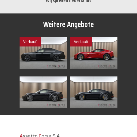
Wij spreken nederlands
Weitere Angebote
Verkauft
Verkauft
A
ssetto
C
orsa S.A.