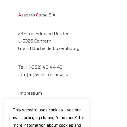
A
ssetto
C
orsa S.A.
23E rue Edmond Reuter
L-5326 Contern
Grand Duché de Luxembourg
Tel. :
(+352) 40 44 43
info[at]assetto-corsa.lu
Impressum
Datenschutzerklärung
This website uses cookies - see our
Facebook
Instagram
privacy policy by clicking "read more" for
more information about cookies and