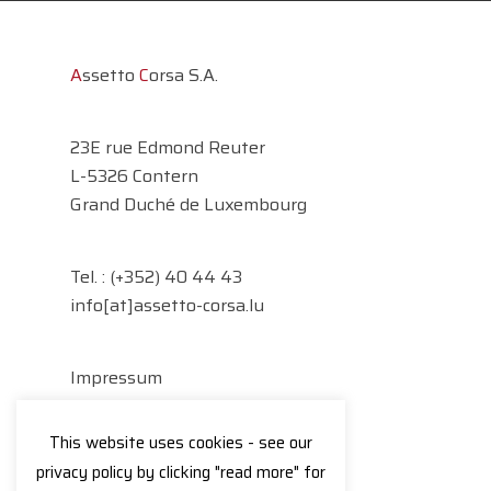
A
ssetto
C
orsa S.A.
23E rue Edmond Reuter
L-5326 Contern
Grand Duché de Luxembourg
Tel. :
(+352) 40 44 43
info[at]assetto-corsa.lu
Impressum
Datenschutzerklärung
This website uses cookies - see our
Facebook
Instagram
privacy policy by clicking "read more" for