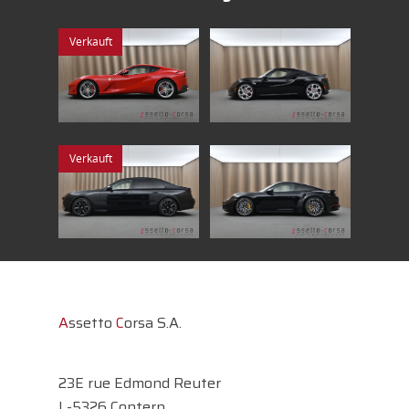
Verkauft
Verkauft
A
ssetto
C
orsa S.A.
23E rue Edmond Reuter
L-5326 Contern