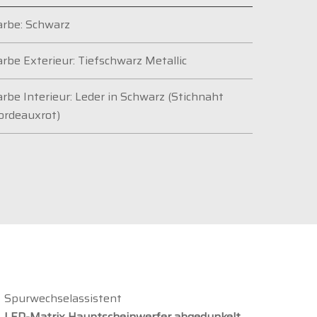
arbe: Schwarz
arbe Exterieur: Tiefschwarz Metallic
arbe Interieur: Leder in Schwarz (Stichnaht
ordeauxrot)
Spurwechselassistent
LED-Matrix Hauptscheinwerfer abgedunkelt