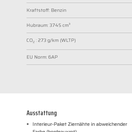
Kraftstoff: Benzin
Hubraum: 3745 cm³
CO
: 273 g/km (WLTP)
2
EU Norm: 6AP
Ausstattung
Interieur-Paket Ziernähte in abweichender
Farbe (bordeauxrot)