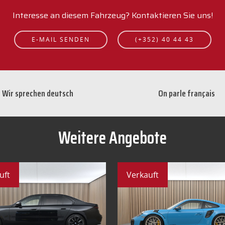
Interesse an diesem Fahrzeug? Kontaktieren Sie uns!
E-MAIL SENDEN
(+352) 40 44 43
Wir sprechen deutsch
On parle français
Weitere Angebote
uft
Verkauft